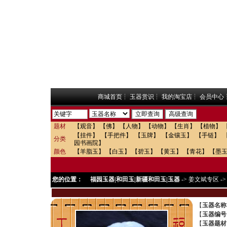
商城首页
┆
玉器赏识
┆
我的淘宝店
┆
会员中心
题材
【观音】
【佛】
【人物】
【动物】
【生肖】
【植物】
【挂件】
【手把件】
【玉牌】
【金镶玉】
【手链】
分类
园书画院】
颜色
【羊脂玉】
【白玉】
【碧玉】
【黄玉】
【青花】
【墨
您的位置：
福园玉器|和田玉|新疆和田玉|玉器
->
姜文斌专区
-
【
玉器名称
【
玉器编号
【
玉器题材