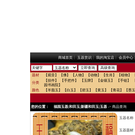
商城首页
┆
玉器赏识
┆
我的淘宝店
┆
会员中心
题材
【观音】
【佛】
【人物】
【动物】
【生肖】
【植物】
【挂件】
【手把件】
【玉牌】
【金镶玉】
【手链】
分类
园书画院】
颜色
【羊脂玉】
【白玉】
【碧玉】
【黄玉】
【青花】
【墨
您的位置：
福园玉器|和田玉|新疆和田玉|玉器
->
商品查询
玉器名称
玉器题材