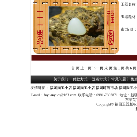
玉器名称
玉器题材
市 场 价
首 页 上一页
下一页
末 页
第
1
页 共
6
页
关于我们
┆
付款方式
┆
送货方式
┆
常见问题
┆
售
友情链接：
福园淘宝小店
福园淘宝小店
福园叮当市场
福园淘宝小
E-mail：
fuyuanyuqi@163.com
联系电话：0991-7805871 
东莱芜
Copyright© 福园玉