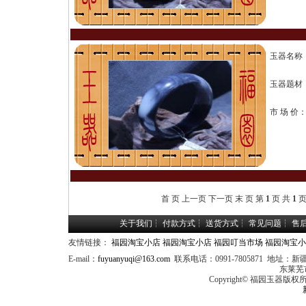
玉器名称
玉器题材
市 场 价
首 页 上一页 下一页 末 页 第
1
页 共
1
页
关于我们
┆
付款方式
┆
送货方式
┆
常见问题
┆
售
友情链接：
福园淘宝小店
福园淘宝小店
福园叮当市场
福园淘宝小
E-mail：
fuyuanyuqi@163.com
联系电话：0991-7805871 
东莱芜
Copyright© 福园玉器版