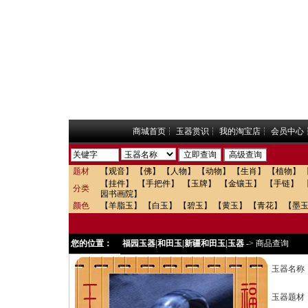
商城首页
┆
玉器赏识
┆
我的淘宝店
┆
会员中心
题材
【观音】
【佛】
【人物】
【动物】
【生肖】
【植物】
【挂件】
【手把件】
【玉牌】
【金镶玉】
【手链】
分类
园书画院】
颜色
【羊脂玉】
【白玉】
【碧玉】
【黄玉】
【青花】
【墨
您的位置：
福园玉器|和田玉|新疆和田玉|玉器
->
商品查询
玉器名称
玉器题材