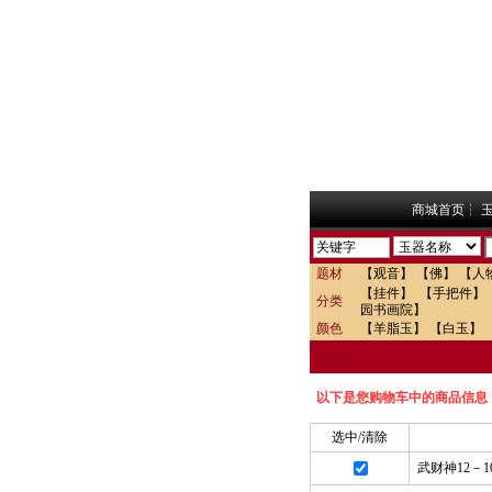
商城首页
┆
题材
【观音】
【佛】
【人
【挂件】
【手把件】
分类
园书画院】
颜色
【羊脂玉】
【白玉】
以下是您购物车中的商品信息
选中/清除
武财神12－1