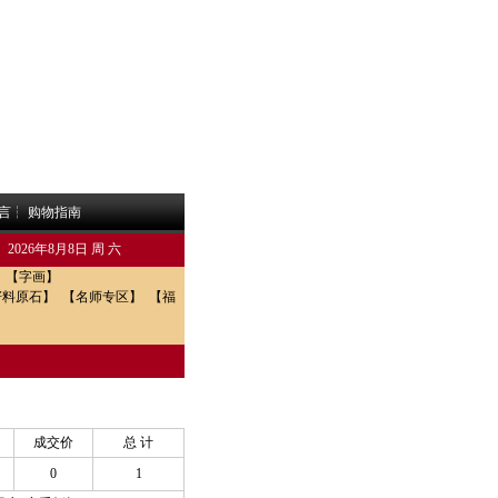
 言
┆
购物指南
2026年8月8日 周 六
】
【字画】
籽料原石】
【名师专区】
【福
成交价
总 计
0
1