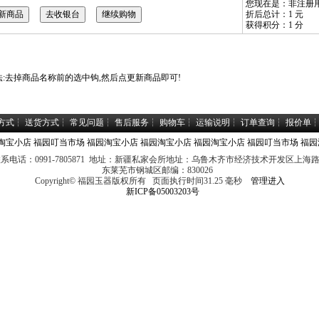
您现在是：
非注册
折后总计：
1 元
获得积分：
1 分
法:去掉商品名称前的选中钩,然后点更新商品即可!
方式
┆
送货方式
┆
常见问题
┆
售后服务
┆
购物车
┆
运输说明
┆
订单查询
┆
报价单
淘宝小店
福园叮当市场
福园淘宝小店
福园淘宝小店
福园淘宝小店
福园叮当市场
福园
系电话：0991-7805871 地址：新疆私家会所地址：乌鲁木齐市经济技术开发区上海
东莱芜市钢城区邮编：830026
Copyright© 福园玉器版权所有 页面执行时间31.25 毫秒
管理进入
新ICP备05003203号