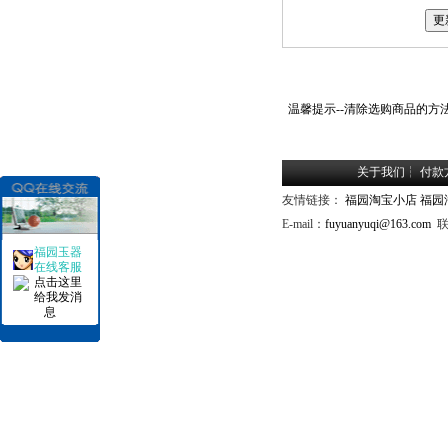
温馨提示--清除选购商品的方
关于我们
┆
付款
友情链接：
福园淘宝小店
福园
E-mail：
fuyuanyuqi@163.com
联
福园玉器
在线客服