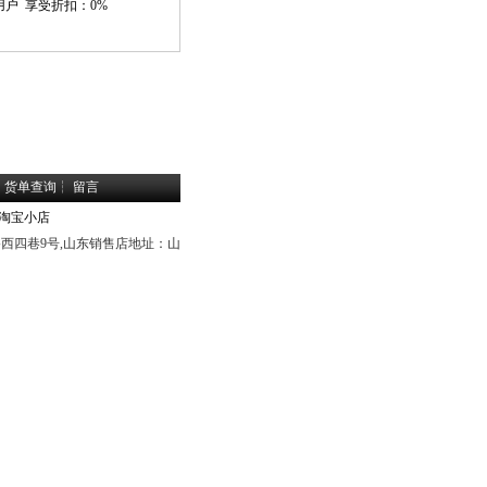
用户
享受折扣：
0%
┆
货单查询
┆
留言
淘宝小店
路西四巷9号,山东销售店地址：山