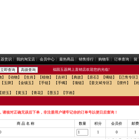
玉器赏识
┆
我的淘宝店
┆
会员中心
┆
最热商品
┆
销售排行
┆
购物车
┆
订单查询
┆
留
福园玉器网上直销店欢迎您的光临!
物】
【动物】
【生肖】
【植物】
【吉祥】
【典故】
【原石】
【镯链】
【已售专区
【玉牌】
【金镶玉】
【手链】
【手镯】
【项链】
【姜文斌专区】
【摆件】
【
【碧玉】
【黄玉】
【青花】
【墨玉】
【字画】
，请核对正确无误后下单，非注册用户请牢记你的订单号以便日后查询！
商 品 名 称
数量
积分
会员价
邮费
0
1
0
1