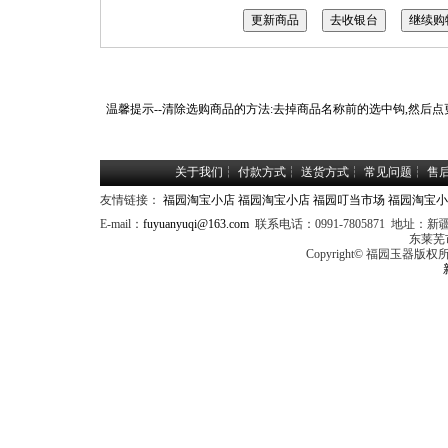
温馨提示--清除选购商品的方法:去掉商品名称前的选中钩,然后点
关于我们
┆
付款方式
┆
送货方式
┆
常见问题
┆
售
友情链接：
福园淘宝小店
福园淘宝小店
福园叮当市场
福园淘宝小
E-mail：
fuyuanyuqi@163.com
联系电话：0991-7805871 
东莱芜
Copyright© 福园玉器版