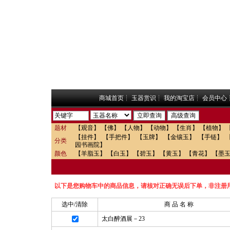
商城首页
┆
玉器赏识
┆
我的淘宝店
┆
会员中心
题材
【观音】
【佛】
【人物】
【动物】
【生肖】
【植物】
【挂件】
【手把件】
【玉牌】
【金镶玉】
【手链】
分类
园书画院】
颜色
【羊脂玉】
【白玉】
【碧玉】
【黄玉】
【青花】
【墨
以下是您购物车中的商品信息，请核对正确无误后下单，非注册
选中/清除
商 品 名 称
太白醉酒展－23