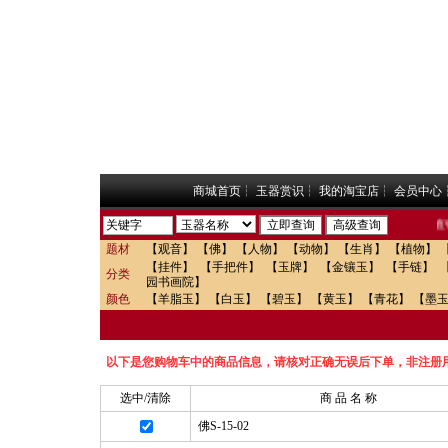
商城首页
┆
玉器赏识
┆
我的淘宝店
┆
会员中心
福园玉器网上直销
题材
【观音】
【佛】
【人物】
【动物】
【生肖】
【植物】
【挂件】
【手把件】
【玉牌】
【金镶玉】
【手链】
分类
园书画院】
颜色
【羊脂玉】
【白玉】
【碧玉】
【黄玉】
【青花】
【墨
以下是您购物车中的商品信息，请核对正确无误后下单，非注册
选中/清除
商 品 名 称
佛S-15-02