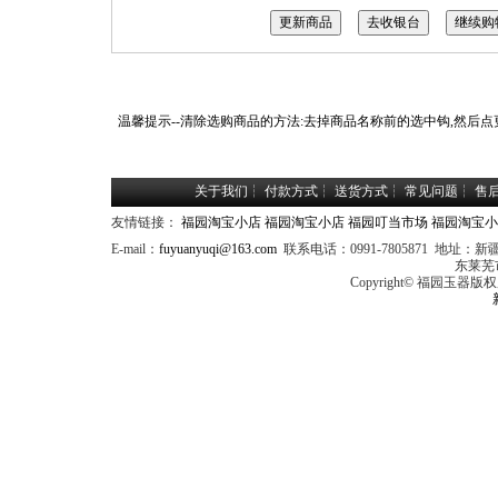
温馨提示--清除选购商品的方法:去掉商品名称前的选中钩,然后点
关于我们
┆
付款方式
┆
送货方式
┆
常见问题
┆
售
友情链接：
福园淘宝小店
福园淘宝小店
福园叮当市场
福园淘宝小
E-mail：
fuyuanyuqi@163.com
联系电话：0991-7805871 
东莱芜
Copyright© 福园玉