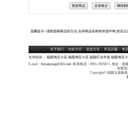
温馨提示--清除选购商品的方法:去掉商品名称前的选中钩,然后点
关于我们
┆
付款方式
┆
送货方式
┆
常见问题
┆
售
友情链接：
福园淘宝小店
福园淘宝小店
福园叮当市场
福园淘宝小
E-mail：
fuyuanyuqi@163.com
联系电话：0991-7805871 
东莱芜
Copyright© 福园玉