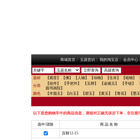
商城首页
┆
玉器赏识
┆
我的淘宝店
┆
会员中心
题材
【观音】
【佛】
【人物】
【动物】
【生肖】
【植物】
【挂件】
【手把件】
【玉牌】
【金镶玉】
【手链】
分类
园书画院】
颜色
【羊脂玉】
【白玉】
【碧玉】
【黄玉】
【青花】
【墨
以下是您购物车中的商品信息，请核对正确无误后下单，非注册
选中/清除
商 品 名 称
百财12-15